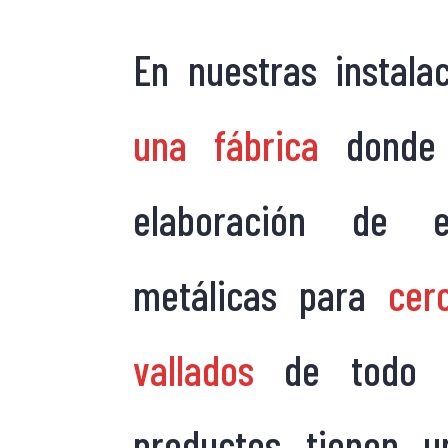
En nuestras instala
una fábrica
donde 
elaboración de 
metálicas para
cer
vallados
de todo ti
productos tienen u