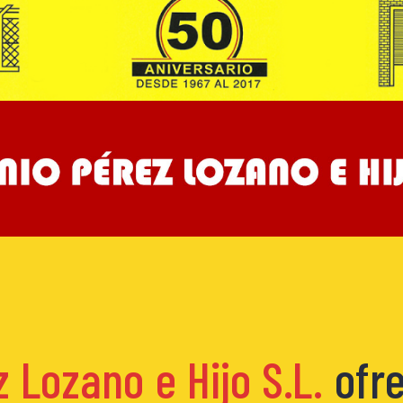
 Lozano e Hijo S.L.
ofre