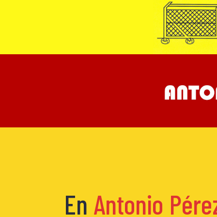
En
Antonio Pérez